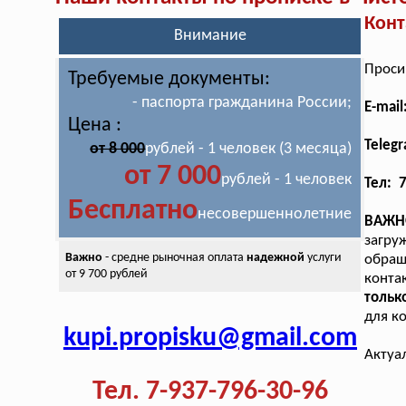
Конт
Внимание
Проси
Требуемые документы:
- паспорта гражданина России;
E-mai
Цена :
Teleg
от 8 000
рублей - 1 человек (3 месяца)
от 7 000
рублей - 1 человек
Тел: 
Бесплатно
несовершеннолетние
ВАЖН
загру
Важно
- средне рыночная оплата
надежной
услуги
обращ
от 9 700 рублей
конта
тольк
для к
kupi.propisku@gmail.com
Актуа
Тел. 7-937-796-30-96